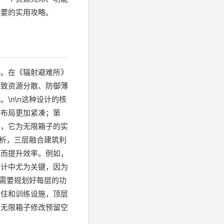
需要的实用攻略。
略。在《辐射避难所》
导致资源分散、防御薄
\n\n这种设计的核
所布局更加紧凑；第
三，它为无限箱子的实
分析，三层融合建筑利
从而提升效率。例如，
设计中尤为关键，因为
你需要规划好每层的功
居住和训练设施，顶层
为无限箱子修改预留空