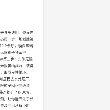
例来详细说明。假设你
\n第一步：规划建筑
和2个餐厅，确保基础
为无限箱子预留空
\n第二步：实施无限
以无限容纳武器、装备
子，形成良性循环。
感知居民去水处理厂，
无限箱子囤积高级装
生产提升了约30%，
瓶颈，让你能专注于长
：资源产出从每小时