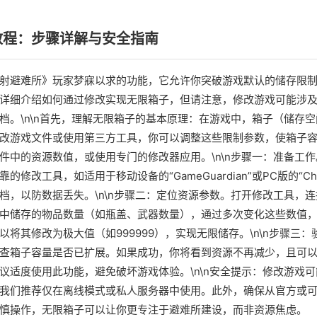
教程：步骤详解与安全指南
射避难所》玩家梦寐以求的功能，它允许你突破游戏默认的储存限
详细介绍如何通过修改实现无限箱子，但请注意，修改游戏可能涉
档。\n\n首先，理解无限箱子的基本原理：在游戏中，箱子（储存
改游戏文件或使用第三方工具，你可以调整这些限制参数，使箱子
件中的资源数值，或使用专门的修改器应用。\n\n步骤一：准备工
修改工具，如适用于移动设备的“GameGuardian”或PC版的“Cheat
档，以防数据丢失。\n\n步骤二：定位资源参数。打开修改工具，
中储存的物品数量（如瓶盖、武器数量），通过多次变化这些数值
以将其修改为极大值（如999999），实现无限储存。\n\n步骤三
查箱子容量是否已扩展。如果成功，你将看到资源不再减少，且可
议适度使用此功能，避免破坏游戏体验。\n\n安全提示：修改游戏
我们推荐仅在离线模式或私人服务器中使用。此外，确保从官方或
慎操作，无限箱子可以让你更专注于避难所建设，而非资源焦虑。