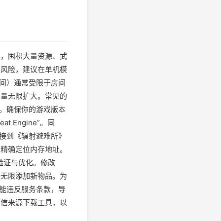
制，囤积大量资源、武
及风险，建议在单机模
空间）通常受限于房间
容量无限扩大。常见的
作。确保你的游戏版本
 Engine”。同
连接到《辐射避难所》
，精确定位内存地址。
：验证与优化。修改
以无限添加新物品。为
可能违反服务条款，导
可信来源下载工具，以