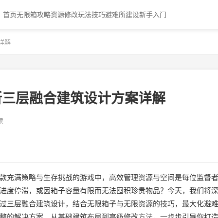
首页
无限箱攻略
资源修改
玩法技巧
避难所建设
新手入门
详解
所三层融合建筑设计方案详解
读
款充满策略与生存挑战的游戏中，高效管理资源与空间是每位监督
进度停滞，或因箱子容量有限而无法囤积珍贵物品？今天，我们将
过三层融合建筑设计，结合无限箱子与无限资源的技巧，最大化避
整的解决方案，从基础建筑布局到高级修改方法，一步步引导你打