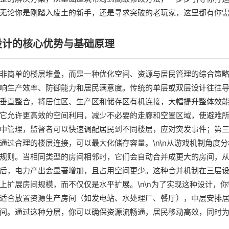
无论你是刚踏入废土的新手，还是寻求突破的老玩家，这里都有你
设计的核心优势与基础原理
非简单的楼层堆叠，而是一种优化空间、资源与居民管理的综合策
响生产效率、防御能力和居民满意度。传统的单层或双层设计往往
垂直整合，将居住区、生产区和储存区有机连接，大幅提升整体效能。
它允许更高效的空间利用，减少不必要的走廊和空置区域，使避难
中管理，监督者可以快速调配居民到不同楼层，应对突发事件；第
通过合理的楼层连接，可以最大化储存容量。\n\n从游戏机制角度
规则。当相同类型的房间相邻时，它们会自动合并成更大的房间，
后，电力产出会显著增加，且占用空间更少。这种合并机制在三层
上扩展房间规模，而不仅仅是水平扩展。\n\n为了实现这种设计，
适合放置资源生产房间（如发电站、水处理厂、餐厅），中层安排
间。通过这种分层，你可以确保资源流畅通，居民移动高效，同时