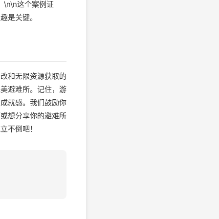
\n\n这个案例证
乐趣是关键。
修改和无限资源获取的
完美避难所。记住，游
的成就感。我们鼓励你
题或想分享你的避难所
屹立不倒吧！