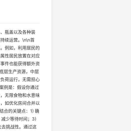
水、瓶盖以及各种装
续运营。\n\n首
巧。例如，利用居民的
高属性居民放置在对应
和事件也能获得额外资
，底层生产资源，中层
满负荷运行，无需担心
用案例是：假设你通过
时，无限食物和水意味
局，如优化房间合并以
合的关键点：1) 确
减少等待时间；3)
失去挑战性。通过这