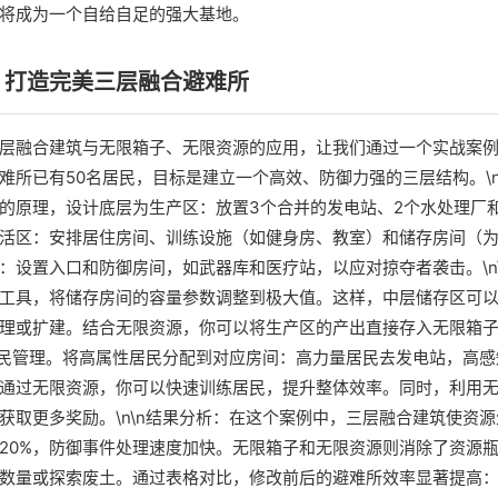
将成为一个自给自足的强大基地。
：打造完美三层融合避难所
层融合建筑与无限箱子、无限资源的应用，让我们通过一个实战案
难所已有50名居民，目标是建立一个高效、防御力强的三层结构。\n
的原理，设计底层为生产区：放置3个合并的发电站、2个水处理厂
活区：安排居住房间、训练设施（如健身房、教室）和储存房间（
：设置入口和防御房间，如武器库和医疗站，以应对掠夺者袭击。\n
工具，将储存房间的容量参数调整到极大值。这样，中层储存区可
理或扩建。结合无限资源，你可以将生产区的产出直接存入无限箱
化居民管理。将高属性居民分配到对应房间：高力量居民去发电站，高
通过无限资源，你可以快速训练居民，提升整体效率。同时，利用
获取更多奖励。\n\n结果分析：在这个案例中，三层融合建筑使资源
20%，防御事件处理速度加快。无限箱子和无限资源则消除了资源
数量或探索废土。通过表格对比，修改前后的避难所效率显著提高