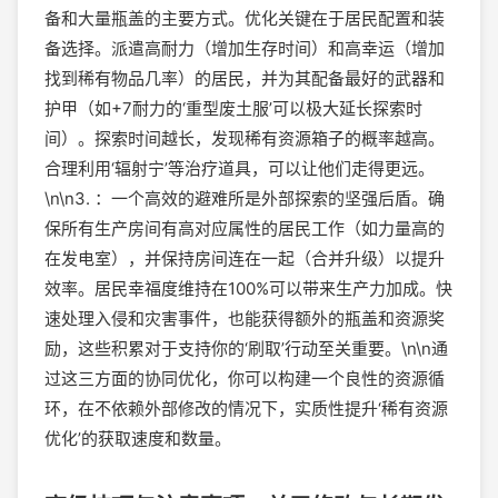
备和大量瓶盖的主要方式。优化关键在于居民配置和装
备选择。派遣高耐力（增加生存时间）和高幸运（增加
找到稀有物品几率）的居民，并为其配备最好的武器和
护甲（如+7耐力的‘重型废土服’可以极大延长探索时
间）。探索时间越长，发现稀有资源箱子的概率越高。
合理利用‘辐射宁’等治疗道具，可以让他们走得更远。
\n\n3. ：一个高效的避难所是外部探索的坚强后盾。确
保所有生产房间有高对应属性的居民工作（如力量高的
在发电室），并保持房间连在一起（合并升级）以提升
效率。居民幸福度维持在100%可以带来生产力加成。快
速处理入侵和灾害事件，也能获得额外的瓶盖和资源奖
励，这些积累对于支持你的‘刷取’行动至关重要。\n\n通
过这三方面的协同优化，你可以构建一个良性的资源循
环，在不依赖外部修改的情况下，实质性提升‘稀有资源
优化’的获取速度和数量。