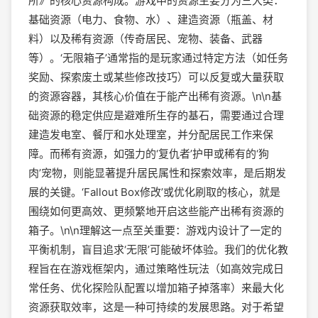
所》的核心资源构成。游戏中的资源主要分为三大类：
基础资源（电力、食物、水）、建造资源（瓶盖、材
料）以及稀有资源（传奇居民、宠物、装备、武器
等）。‘无限箱子’通常指的是玩家通过特定方法（如任务
奖励、探索废土或某些修改技巧）可以反复或大量获取
的资源容器，其核心价值在于能产出稀有资源。\n\n基
础资源的稳定供应是避难所生存的基石，需要通过合理
建造发电室、餐厅和水处理室，并分配居民工作来保
障。而稀有资源，如强力的‘复仇者’护甲或稀有的‘狗
肉’宠物，则能显著提升居民属性和探索效率，是后期发
展的关键。‘Fallout Box修改’或优化刷取的核心，就是
围绕如何更高效、更频繁地开启这些能产出稀有资源的
箱子。\n\n理解这一点至关重要：游戏内设计了一定的
平衡机制，盲目追求‘无限’可能破坏体验。我们的优化教
程旨在在游戏框架内，通过策略性玩法（如高效完成日
常任务、优化探险队配置以增加箱子掉落率）来最大化
资源获取效率，这是一种可持续的发展思路。对于希望