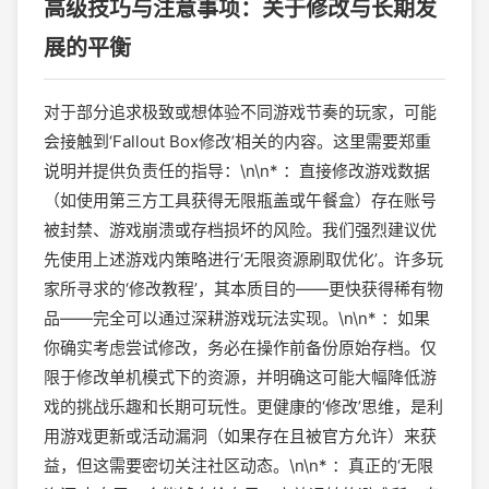
高级技巧与注意事项：关于修改与长期发
展的平衡
对于部分追求极致或想体验不同游戏节奏的玩家，可能
会接触到‘Fallout Box修改’相关的内容。这里需要郑重
说明并提供负责任的指导：\n\n* ：直接修改游戏数据
（如使用第三方工具获得无限瓶盖或午餐盒）存在账号
被封禁、游戏崩溃或存档损坏的风险。我们强烈建议优
先使用上述游戏内策略进行‘无限资源刷取优化’。许多玩
家所寻求的‘修改教程’，其本质目的——更快获得稀有物
品——完全可以通过深耕游戏玩法实现。\n\n* ：如果
你确实考虑尝试修改，务必在操作前备份原始存档。仅
限于修改单机模式下的资源，并明确这可能大幅降低游
戏的挑战乐趣和长期可玩性。更健康的‘修改’思维，是利
用游戏更新或活动漏洞（如果存在且被官方允许）来获
益，但这需要密切关注社区动态。\n\n* ：真正的‘无限