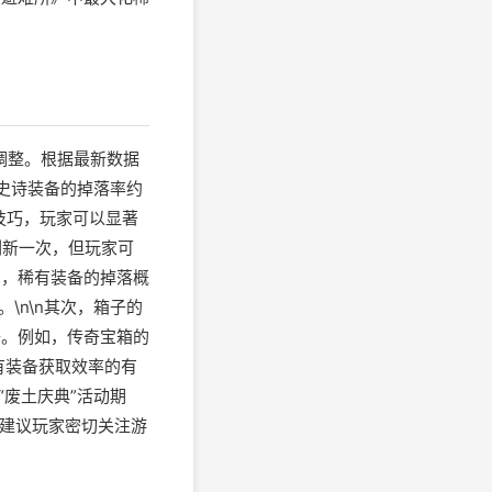
调整。根据最新数据
，史诗装备的掉落率约
和技巧，玩家可以显著
刷新一次，但玩家可
内，稀有装备的掉落概
\n\n其次，箱子的
子。例如，传奇宝箱的
有装备获取效率的有
“废土庆典”活动期
。建议玩家密切关注游