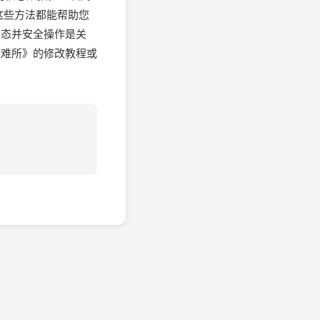
，这些方法都能帮助您
动态并安全操作是关
避难所》的修改教程或