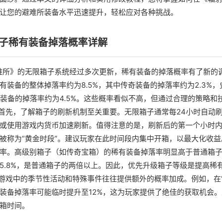
让您的避难所装备水平迅速提升，轻松应对各种挑战。
箱子稀有装备掉落概率详解
避难所》的无限箱子系统经过多次更新，稀有装备的掉落概率有了新的
有装备的整体掉落率约为8.5%，其中传奇装备的掉落率约为2.3%
稀有装备的掉落率约为4.5%。这些概率看似不高，但通过合理的策略
\n首先，了解箱子的刷新机制至关重要。无限箱子通常每24小时自动
或使用游戏内货币加速刷新。值得注意的是，刷新后的第一个小时
被称为“黄金时段”。建议玩家在此时间段内集中开箱，以最大化收益。
率。高级别箱子（如传奇宝箱）的稀有装备掉落率明显高于普通箱
5.8%，是普通箱子的两倍以上。因此，优先升级箱子等级是提高稀
后，游戏中的季节性活动和特殊事件往往提供额外的概率加成。例如，在
装备掉落率可能临时提升至12%，这为玩家提供了绝佳的获取机会
箱时间。