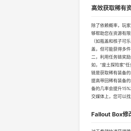
高效获取稀有
除了依赖概率，玩家
够帮助您在资源有限
（如瓶盖和核子可乐
盖，但可能获得多件
二，利用任务链奖励
如，“废土探险家”
链是获取稀有装备的
提高带回稀有装备的
备的几率会提升15
交媒体上，您可以找
Fallout 