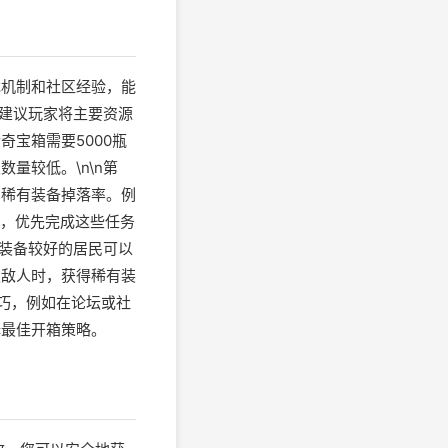
戏机制和社区经验，能
。建议玩家将主要资源
宝箱需要5000瓶
量较低。\n\n第
的稀有装备掉落率。例
此，优先完成这些任务
择装备较好的居民可以
级敌人时，获得稀有装
技巧，例如在论坛或社
择最佳开箱策略。