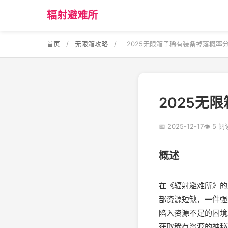
辐射避难所
首页
/
无限箱攻略
/
2025无限箱子稀有装备掉落概率
2025无
📅 2025-12-17
👁 5 阅
概述
在《辐射避难所》的
部资源短缺，一件强
陷入资源不足的困境
获取稀有资源的神秘