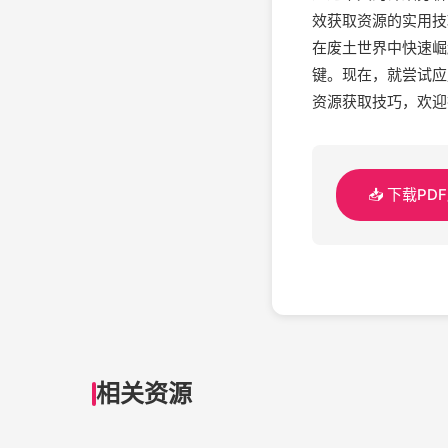
效获取资源的实用技巧
在废土世界中快速崛
键。现在，就尝试应
资源获取技巧，欢迎
📥 下载PD
相关资源