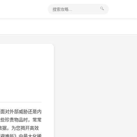
🔍
是面对外部威胁还是内
这些珍贵物品时，常常
数据，为您揭开高效
射避难所》中最大化稀